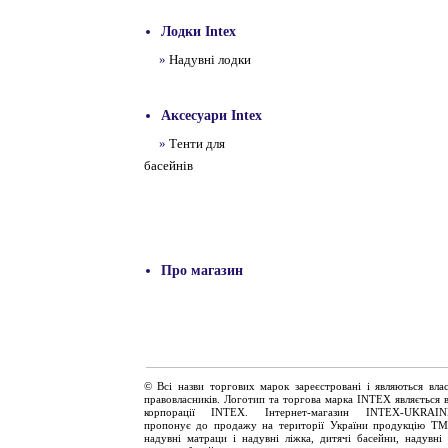
Лодки Intex
»
Надувні лодки
Аксесуари Intex
»
Тенти для
басейнів
Про магазин
© Всі назви торгових марок зареєстровані і являються влас
правовласників. Логотип та торгова марка INTEX являється 
корпорації
INTEX
. Інтернет-магазин INTEX-UKRAINE
пропонує до продажу на території України продукцію Т
надувні матраци і надувні ліжка, дитячі басейни, надувні 