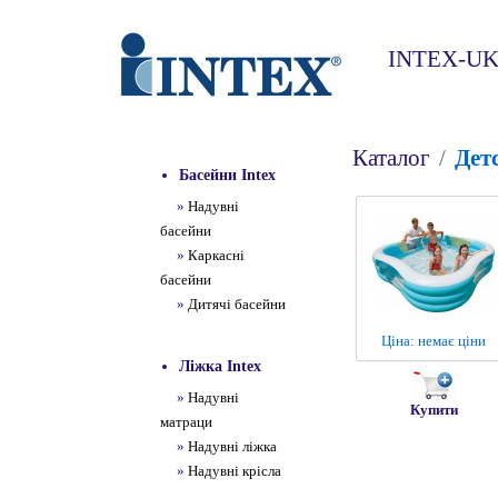
INTEX-UKR
Каталог
/
Дет
Басейни Intex
»
Надувні
басейни
»
Каркасні
басейни
»
Дитячі басейни
Ціна: немає ціни
Ліжка Intex
»
Надувні
Купити
матраци
»
Надувні ліжка
»
Надувні крісла