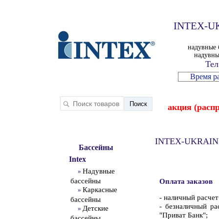
INTEX-UK
надувные 
надувны
Тел
Время р
акция (расп
INTEX-UKRAINE
Бассейны
Intex
Надувные
»
бассейны
Оплата заказов
Каркасные
»
- наличный расчет
бассейны
- безналичный ра
Детские
»
"Приват Банк";
бассейны