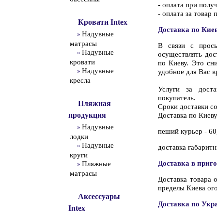
- оплата при пол
- оплата за товар
Кровати Intex
Доставка по Кие
Надувные
»
матрасы
В связи с прос
Надувные
»
осуществлять дос
кровати
по Киеву. Это сн
Надувные
»
удобное для Вас 
кресла
Услуги за дост
покупатель.
Пляжная
Сроки доставки со
продукция
Доставка по Киеву
Надувные
»
пеший курьер - 60,
лодки
Надувные
»
доставка габаритн
круги
Доставка в приг
Пляжные
»
матрасы
Доставка товара 
пределы Киева ог
Аксессуары
Доставка по Укр
Intex