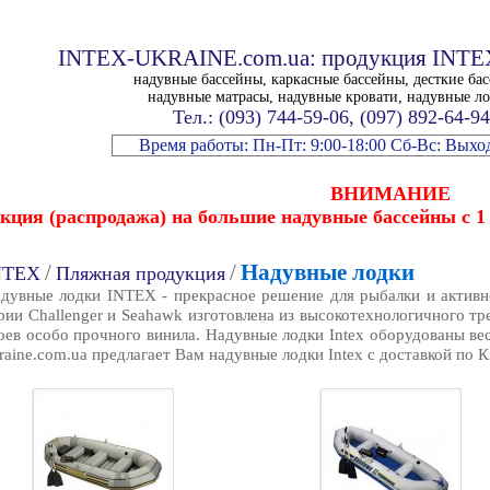
INTEX-UKRAINE.com.ua: продукция INTEX
надувные бассейны, каркасные бассейны, десткие ба
надувные матрасы, надувные кровати, надувные л
Тел.: (093) 744-59-06, (097) 892-64-94
Время работы: Пн-Пт: 9:00-18:00 Сб-Вс: Вых
ВНИМАНИЕ
кция (распродажа) на большие надувные бассейны с 1 
/
/
Надувные лодки
NTEX
Пляжная продукция
дувные лодки INTEX - прекрасное решение для рыбалки и активно
рии Challenger и Seahawk изготовлена из высокотехнологичного тр
оев особо прочного винила. Надувные лодки Intex оборудованы вес
raine.com.ua предлагает Вам надувные лодки Intex с доставкой по К