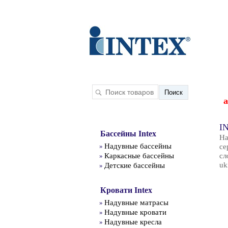
а
I
Бассейны Intex
На
Надувные бассейны
»
се
Каркасные бассейны
сл
»
uk
Детские бассейны
»
Кровати Intex
Надувные матрасы
»
Надувные кровати
»
Надувные кресла
»