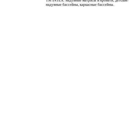
ТМ INTEX: надувные матрасы и кровати, детские 
надувные бассейны, каркасные бассейны.