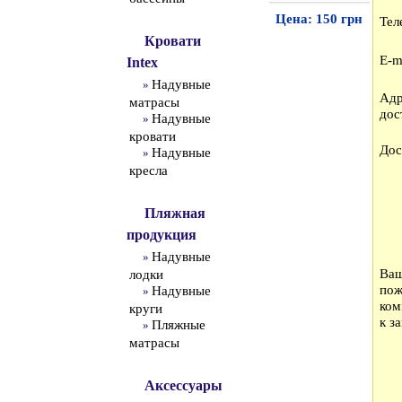
Цена: 150 грн
Тел
Кровати
E-m
Intex
Надувные
»
Адр
матрасы
дос
Надувные
»
кровати
Дос
Надувные
»
кресла
Пляжная
продукция
Надувные
»
Ва
лодки
пож
Надувные
»
ком
круги
к за
Пляжные
»
матрасы
Аксессуары