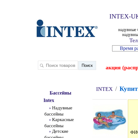
INTEX-UK
надувные 
надувны
Тел
Время р
акция (расп
/
Купит
INTEX
Бассейны
Intex
Надувные
»
бассейны
Каркасные
»
бассейны
Детские
»
ФИ
бассейны